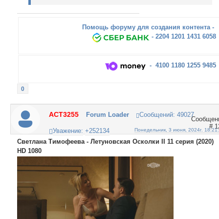
Помощь форуму для создания контента -
- 2204 1201 1431 6058
- 4100 1180 1255 9485
0
ACT3255
Forum Loader
Сообщений:
49027
1
Уважение:
+252134
Понедельник, 3 июня, 2024г. 18:21
Светлана Тимофеева - Летуновская Осколки II 11 серия (2020)
HD 1080