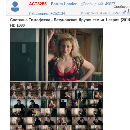
ACT3255
Forum Loader
Сообщений:
49027
1
Уважение:
+252134
Понедельник, 3 июня, 2024г. 18:20
Светлана Тимофеева - Летуновская Другая семья 1 серия (2014
HD 1080