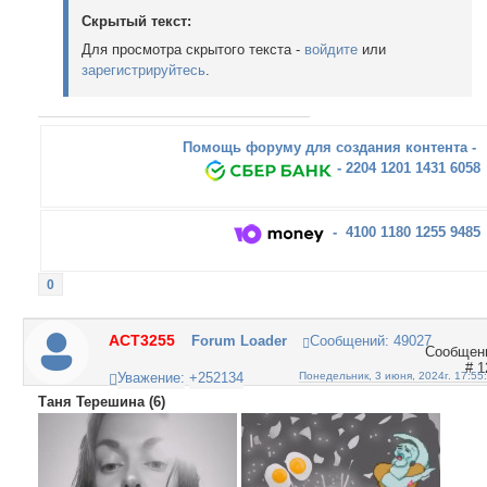
Скрытый текст:
Для просмотра скрытого текста -
войдите
или
зарегистрируйтесь
.
Помощь форуму для создания контента -
- 2204 1201 1431 6058
- 4100 1180 1255 9485
0
ACT3255
Forum Loader
Сообщений:
49027
1
Уважение:
+252134
Понедельник, 3 июня, 2024г. 17:55
Таня Терешина (6)