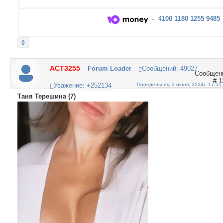
- 4100 1180 1255 9485
0
ACT3255
Forum Loader
Сообщений:
49027
1
Уважение:
+252134
Понедельник, 3 июня, 2024г. 17:55
Таня Терешина (7)