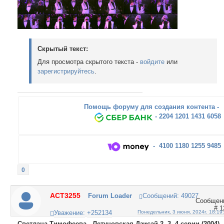
Скрытый текст:
Для просмотра скрытого текста -
войдите
или
зарегистрируйтесь
.
Помощь форуму для создания контента -
- 2204 1201 1431 6058
- 4100 1180 1255 9485
0
ACT3255
Forum Loader
Сообщений:
49027
1
Уважение:
+252134
Понедельник, 3 июня, 2024г. 18:19
Светлана Тимофеева - Летуновская Дзисай 2, 3, 4 серии (2004)