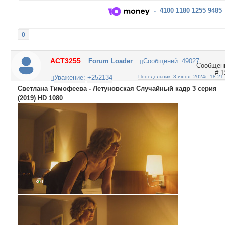
- 4100 1180 1255 9485
0
ACT3255
Forum Loader
Сообщений:
49027
1
Уважение:
+252134
Понедельник, 3 июня, 2024г. 18:21
Светлана Тимофеева - Летуновская Случайный кадр 3 серия
(2019) HD 1080