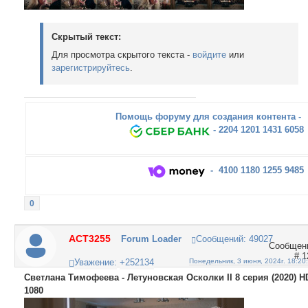
Скрытый текст:
Для просмотра скрытого текста -
войдите
или
зарегистрируйтесь
.
Помощь форуму для создания контента -
- 2204 1201 1431 6058
- 4100 1180 1255 9485
0
ACT3255
Forum Loader
Сообщений:
49027
1
Уважение:
+252134
Понедельник, 3 июня, 2024г. 18:20
Светлана Тимофеева - Летуновская Осколки II 8 серия (2020) H
1080