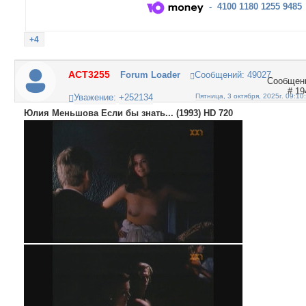
- 4100 1180 1255 9485
+4
ACT3255
Forum Loader
Сообщений:
49027
19
Уважение:
+252134
Пятница, 3 октября, 2025г. 09:10
Юлия Меньшова Если бы знать... (1993) HD 720