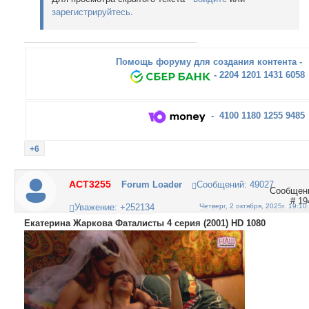
зарегистрируйтесь
.
Помощь форуму для создания контента -
- 2204 1201 1431 6058
- 4100 1180 1255 9485
+6
ACT3255
Forum Loader
Сообщений:
49027
19
Уважение:
+252134
Четверг, 2 октября, 2025г. 19:10
Екатерина Жаркова Фаталисты 4 серия (2001) HD 1080