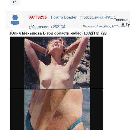
+6
ACT3255
Forum Loader
Сообщений:
49027
19
Уважение:
+252134
Пятница, 3 октября, 2025г. 09:09
Юлия Меньшова В той области небес (1992) HD 720