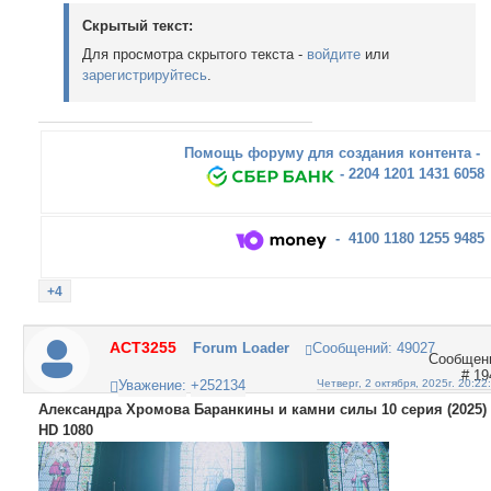
Скрытый текст:
Для просмотра скрытого текста -
войдите
или
зарегистрируйтесь
.
Помощь форуму для создания контента -
- 2204 1201 1431 6058
- 4100 1180 1255 9485
+4
ACT3255
Forum Loader
Сообщений:
49027
19
Уважение:
+252134
Четверг, 2 октября, 2025г. 20:22
Александра Хромова Баранкины и камни силы 10 серия (2025)
HD 1080