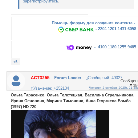
зарегистрируйтесь
.
Помощь форуму для создания контента -
- 2204 1201 1431 6058
- 4100 1180 1255 9485
+5
ACT3255
Forum Loader
Сообщений:
49027
19
Уважение:
+252134
Четверг, 2 октября, 2025г. 21:45
Ольга Тарасенко, Ольга Толстецкая, Василина Стрельникова,
Ирина Основина, Мариня Тимонина, Анна Георгиева Бомба
(1997) HD 720