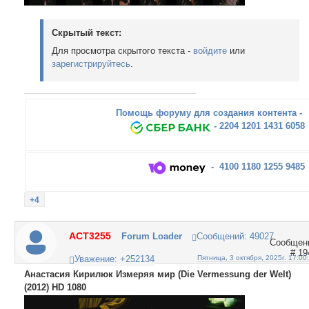
Скрытый текст:
Для просмотра скрытого текста -
войдите
или
зарегистрируйтесь
.
Помощь форуму для создания контента -
- 2204 1201 1431 6058
- 4100 1180 1255 9485
+4
ACT3255
Forum Loader
Сообщений:
49027
19
Уважение:
+252134
Пятница, 3 октября, 2025г. 17:00
Анастасия Кирилюк Измеряя мир (Die Vermessung der Welt)
(2012) HD 1080