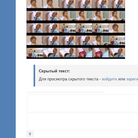
Скрытый текст:
Для просмотра скрытого текста -
войдите
или
зарег
0