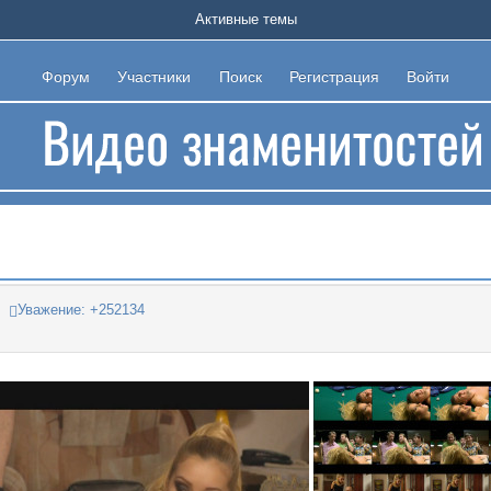
Активные темы
Форум
Участники
Поиск
Регистрация
Войти
Уважение:
+252134