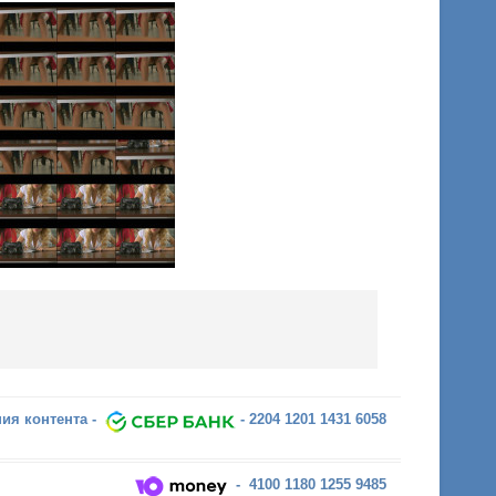
ия контента -
- 2204 1201 1431 6058
- 4100 1180 1255 9485