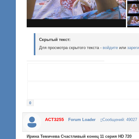
Скрытый текст:
Для просмотра скрытого текста -
войдите
или
зарег
0
ACT3255
Forum Loader
Сообщений:
49027
Ирина Темичева Счастливый конец 11 серия HD 720