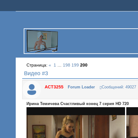
Страница:
«
1
…
198
199
200
Видео #3
ACT3255
Forum Loader
Сообщений:
49027
Ирина Темичева Счастливый конец 7 серия HD 720