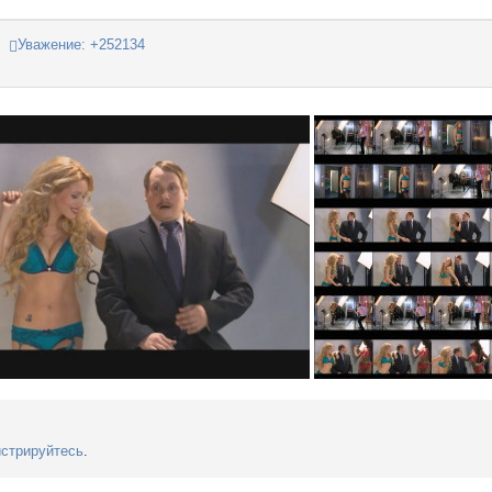
Уважение:
+252134
истрируйтесь
.