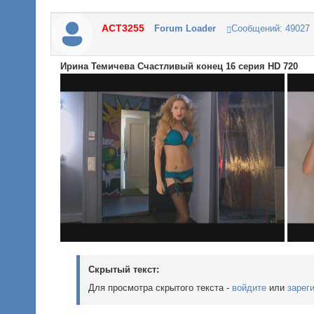
ACT3255
Forum Loader
Сообщений:
49027
Ирина Темичева Счастливый конец 16 серия HD 720
Скрытый текст:
Для просмотра скрытого текста -
войдите
или
зарег