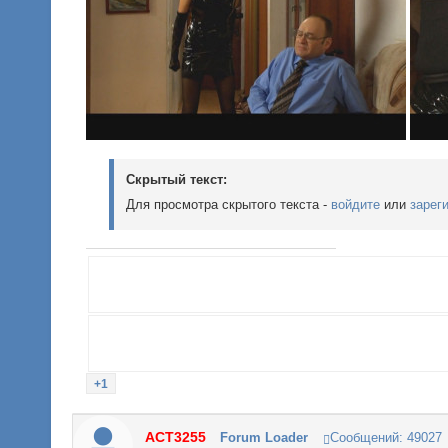
Скрытый текст:
Для просмотра скрытого текста -
войдите
или
зарег
+1
ACT3255
Forum Loader
Сообщений:
49027