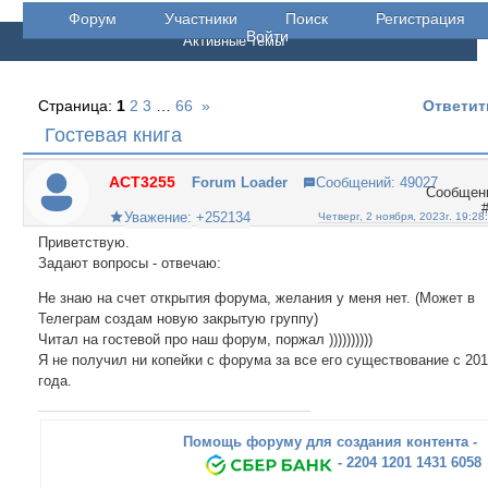
Форум
Участники
Поиск
Регистрация
Войти
Активные темы
Страница:
1
2
3
…
66
»
Ответит
Гостевая книга
ACT3255
Forum Loader
Сообщений:
49027
Уважение:
+252134
Четверг, 2 ноября, 2023г. 19:28
Приветствую.
Задают вопросы - отвечаю:
Не знаю на счет открытия форума, желания у меня нет. (Может в
Телеграм создам новую закрытую группу)
Читал на гостевой про наш форум, поржал ))))))))))
Я не получил ни копейки с форума за все его существование с 20
года.
Помощь форуму для создания контента -
- 2204 1201 1431 6058